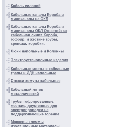
Кабель силовой
Кабельные каналы Короба и
миниканалы не ОКЛ
Кабельные каналы Короба и
миниканалы ОКЛ Огнестойкая
кабельная линия Короба,
гофрир. и жесткие трубы,
крепежи, коробки,
Люки напольные и Колонны
Электроустановочные изделия
Кабельные мосты и кабельные
трапы и ИДН напольные
Стяжки хомуты кабельные
Кабельный лоток
металлический
Трубы гофрированные,
жесткие, двустенные для
электропроводки не
поддерживающие горение
Маркеры клеммы
изоляционные материалы