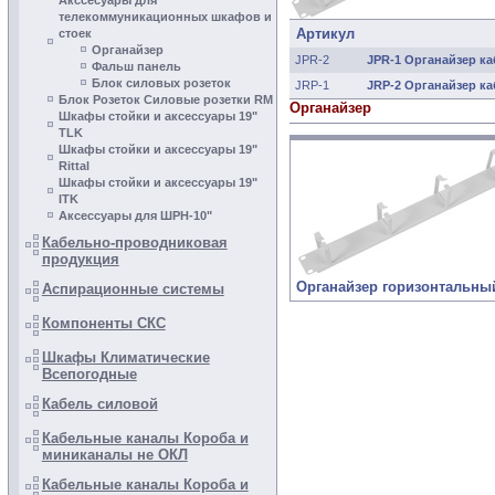
Акссесуары для
телекоммуникационных шкафов и
Артикул
cтоек
Органайзер
JPR-2
JPR-1 Органайзер ка
Фальш панель
Блок силовых розеток
JRP-1
JRP-2 Органайзер ка
Блок Розеток Силовые розетки RM
Органайзер
Шкафы стойки и аксесcуары 19"
TLK
Шкафы стойки и аксессуары 19"
Rittal
Шкафы стойки и аксесcуары 19"
ITK
Аксессуары для ШРН-10"
Кабельно-проводниковая
продукция
Органайзер горизонтальны
Аспирационные системы
Компоненты СКС
Шкафы Климатические
Всепогодные
Кабель силовой
Кабельные каналы Короба и
миниканалы не ОКЛ
Кабельные каналы Короба и