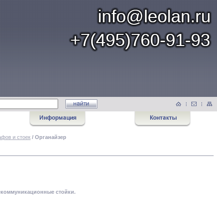
фов и cтоек
/ Органайзер
лекоммуникационные стойки.