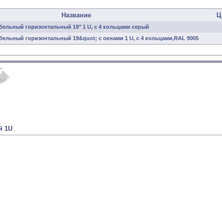
Название
Ц
бельный горизонтальный 19" 1 U, с 4 кольцами серый
бельный горизонтальный 19&quot; с окнами 1 U, с 4 кольцами,RAL 9005
й 1U