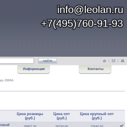
 до 2990А
Цена розницы
Цена опт
Цена крупный опт
(руб.)
(руб.)
(руб.)
 серый
28857.30
28230.60
27640.50