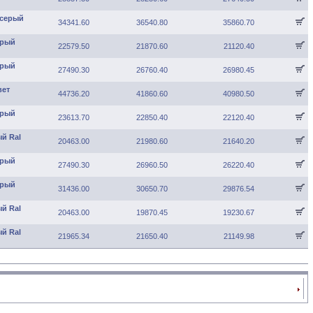
 серый
34341.60
36540.80
35860.70
ерый
22579.50
21870.60
21120.40
ерый
27490.30
26760.40
26980.45
вет
44736.20
41860.60
40980.50
ерый
23613.70
22850.40
22120.40
ый Ral
20463.00
21980.60
21640.20
ерый
27490.30
26960.50
26220.40
ерый
31436.00
30650.70
29876.54
ый Ral
20463.00
19870.45
19230.67
ый Ral
21965.34
21650.40
21149.98