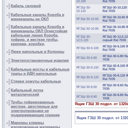
10.100
Ral 7035
Кабель силовой
ЯГЗШ-30-
ЯГЗШ-30-10.120 
10.120
Ral 7035
Кабельные каналы Короба и
ЯГЗШ-30-10.60 Я
миниканалы не ОКЛ
ЯГЗШ-30-10.60
Ral 7035
Кабельные каналы Короба и
ЯГЗШ-30-10.80 Я
ЯГЗШ-30-10.80
Ral 7035
миниканалы ОКЛ Огнестойкая
кабельная линия Короба,
ЯГЗШ-30-
ЯГЗШ-30-12,5.12
гофрир. и жесткие трубы,
12,5.120
серый Ral 7035
крепежи, коробки,
ЯГЗШ-30-6.100 Я
ЯГЗШ-30-6.100
Ral 7035
Люки напольные и Колонны
ЯГЗШ-30-6.80 Ящ
ЯГЗШ-30-6.80
7035
Электроустановочные изделия
ЯГЗШ-30-8.100 Я
ЯГЗШ-30-8.100
Кабельные мосты и кабельные
Ral 7035
трапы и ИДН напольные
ЯГЗШ-30-8.120 Я
ЯГЗШ-30-8.120
Ral 7035
Стяжки хомуты кабельные
ЯГЗШ-30-8.60 Ящ
ЯГЗШ-30-8.60
7035
Кабельный лоток
металлический
ЯГЗШ-30-8.80 Ящ
ЯГЗШ-30-8.80
7035
Трубы гофрированные,
Ящик ГЗШ 30 подкл. от 1320
жесткие, двустенные для
электропроводки не
поддерживающие горение
Ящик ГЗШ 30 подкл. от 132
Маркеры клеммы
изоляционные материалы