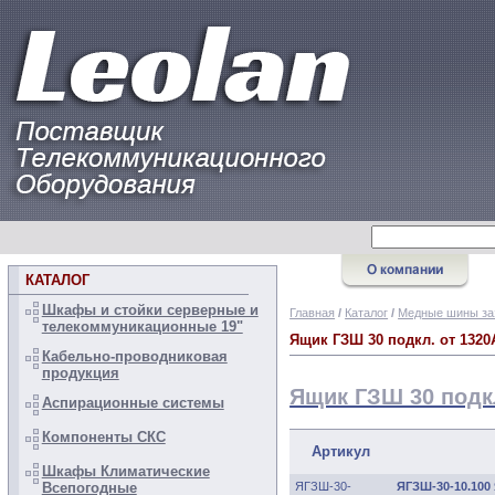
КАТАЛОГ
Шкафы и стойки серверные и
Главная
/
Каталог
/
Медные шины за
телекоммуникационные 19"
Ящик ГЗШ 30 подкл. от 1320
Кабельно-проводниковая
продукция
Ящик ГЗШ 30 подкл
Аспирационные системы
Компоненты СКС
Артикул
Шкафы Климатические
ЯГЗШ-30-
ЯГЗШ-30-10.100 
Всепогодные