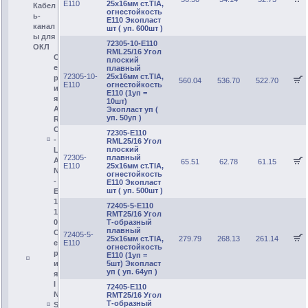
E110
25х16мм ст.TIA,
Кабел
огнестойкость
ь-
E110 Экопласт
канал
шт ( уп. 600шт )
ы для
72305-10-E110
ОКЛ
RML25/16 Угол
С
плоский
е
плавный
72305-10-
25х16мм ст.TIA,
р
560.04
536.70
522.70
E110
огнестойкость
и
E110 (1уп =
я
10шт)
A
Экопласт уп (
уп. 50уп )
R
C
72305-E110
-
RML25/16 Угол
плоский
L
72305-
плавный
A
65.51
62.78
61.15
E110
25х16мм ст.TIA,
N
огнестойкость
-
E110 Экопласт
шт ( уп. 500шт )
E
1
72405-5-E110
1
RMT25/16 Угол
Т-образный
0
плавный
С
72405-5-
25х16мм ст.TIA,
279.79
268.13
261.14
E110
е
огнестойкость
р
E110 (1уп =
5шт) Экопласт
и
уп ( уп. 64уп )
я
I
72405-E110
N
RMT25/16 Угол
Т-образный
S