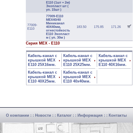
E110 (1шт = 2м)
Экопласт шт (
уп. 15шт )
77009-E110
МЕХ40/40
Миниканал
77009-
40Х40мм,
183.50
175.85
171.26
E110
огнестойкость
E110 Экопласт
м ( уп. 30м )
Серия MEX - E110
Кабель-канал c
Кабель-канал c
Кабель-канал c
крышкой MEX
крышкой MEX
крышкой MEX
E110 25Х16мм.
E110 25Х25мм.
E110 40Х16мм.
Кабель-канал c
Кабель-канал c
крышкой MEX
крышкой MEX
E110 40Х25мм.
E110 40x40мм.
О компании
: :
Новости
: :
Каталог
: :
Информация
: :
Контакты