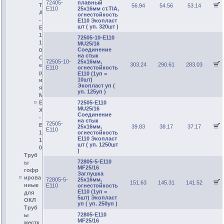
72405-
плавный
T
56.94
54.56
53.14
E110
25х16мм ст.TIA,
A
огнестойкость
-
E110 Экопласт
шт ( уп. 320шт )
E
1
72505-10-E110
1
MU25/16
Соединение
0
на стык
С
72505-10-
25х16мм,
303.24
290.61
283.03
е
E110
огнестойкость
р
E110 (1уп =
10шт)
и
Экопласт уп (
я
уп. 125уп )
M
72505-E110
E
MU25/16
X
Соединение
-
на стык
72505-
E
25х16мм,
39.83
38.17
37.17
E110
огнестойкость
1
E110 Экопласт
1
шт ( уп. 1250шт
0
)
Труб
72805-5-E110
ы
MF25/16
гофр
Заглушка
ирова
72805-5-
25х16мм,
151.63
145.31
141.52
нные
E110
огнестойкость
E110 (1уп =
для
5шт) Экопласт
ОКЛ
уп ( уп. 250уп )
Труб
72805-E110
ы
MF25/16
жестк