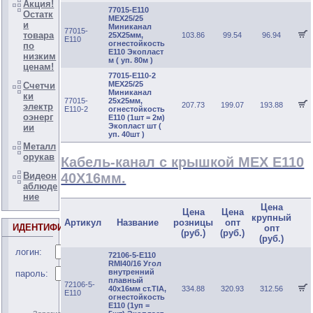
Акция!
77015-E110
Остатк
МЕХ25/25
и
Миниканал
77015-
товара
25Х25мм,
103.86
99.54
96.94
E110
огнестойкость
по
E110 Экопласт
низким
м ( уп. 80м )
ценам!
77015-E110-2
MEX25/25
Счетчи
Миниканал
ки
77015-
25х25мм,
207.73
199.07
193.88
электр
E110-2
огнестойкость
оэнерг
E110 (1шт = 2м)
Экопласт шт (
ии
уп. 40шт )
Металл
орукав
Кабель-канал c крышкой MEX E110
40Х16мм.
Видеон
аблюде
ние
Цена
Цена
Цена
крупный
Артикул
Название
розницы
опт
ИДЕНТИФИКАЦИЯ
опт
(руб.)
(руб.)
(руб.)
логин:
72106-5-E110
RMI40/16 Угол
внутренний
пароль:
плавный
72106-5-
40х16мм ст.TIA,
334.88
320.93
312.56
E110
огнестойкость
E110 (1уп =