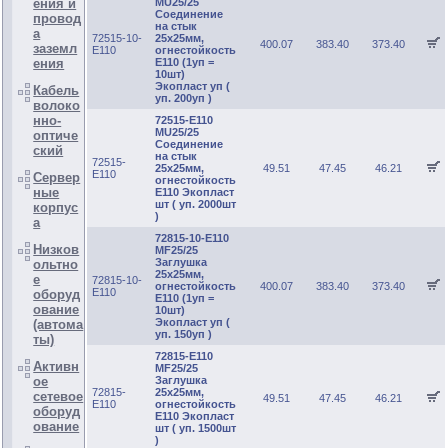
MU25/25
ения и
Соединение
провод
на стык
а
72515-10-
25х25мм,
400.07
383.40
373.40
заземл
E110
огнестойкость
E110 (1уп =
ения
10шт)
Экопласт уп (
Кабель
уп. 200уп )
волоко
нно-
72515-E110
MU25/25
оптиче
Соединение
ский
на стык
72515-
25х25мм,
49.51
47.45
46.21
E110
Сервер
огнестойкость
ные
E110 Экопласт
шт ( уп. 2000шт
корпус
)
а
72815-10-E110
Низков
MF25/25
Заглушка
ольтно
25х25мм,
е
72815-10-
огнестойкость
400.07
383.40
373.40
E110
оборуд
E110 (1уп =
ование
10шт)
Экопласт уп (
(автома
уп. 150уп )
ты)
72815-E110
Активн
MF25/25
Заглушка
ое
72815-
25х25мм,
сетевое
49.51
47.45
46.21
E110
огнестойкость
оборуд
E110 Экопласт
ование
шт ( уп. 1500шт
)