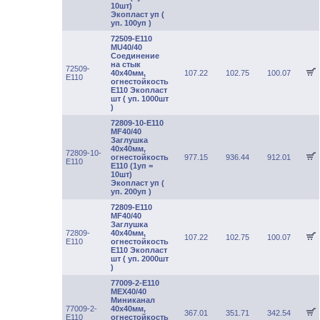
10шт)
Экопласт уп (
уп. 100уп )
72509-E110
MU40/40
Соединение
на стык
72509-
40х40мм,
107.22
102.75
100.07
E110
огнестойкость
Е110 Экопласт
шт ( уп. 1000шт
)
72809-10-E110
MF40/40
Заглушка
40х40мм,
72809-10-
огнестойкость
977.15
936.44
912.01
E110
Е110 (1уп =
10шт)
Экопласт уп (
уп. 200уп )
72809-E110
MF40/40
Заглушка
72809-
40х40мм,
107.22
102.75
100.07
E110
огнестойкость
Е110 Экопласт
шт ( уп. 2000шт
)
77009-2-E110
MEX40/40
Миниканал
77009-2-
40х40мм,
367.01
351.71
342.54
E110
огнестойкость