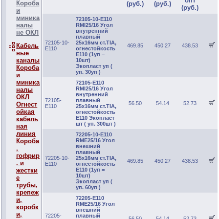
опт
Короба
(руб.)
(руб.)
(руб.)
и
миника
72105-10-E110
налы
RMI25/16 Угол
внутренний
не ОКЛ
плавный
72105-10-
25х16мм ст.TIA,
Кабель
469.85
450.27
438.53
E110
огнестойкость
ные
E110 (1уп =
каналы
10шт)
Экопласт уп (
Короба
уп. 30уп )
и
миника
72105-E110
RMI25/16 Угол
налы
внутренний
ОКЛ
72105-
плавный
56.50
54.14
52.73
Огнест
E110
25х16мм ст.TIA,
ойкая
огнестойкость
E110 Экопласт
кабель
шт ( уп. 300шт )
ная
линия
72205-10-E110
RME25/16 Угол
Короба
внешний
,
плавный
гофрир
72205-10-
25х16мм ст.TIA,
469.85
450.27
438.53
. и
E110
огнестойкость
E110 (1уп =
жестки
10шт)
е
Экопласт уп (
трубы,
уп. 60уп )
крепеж
72205-E110
и,
RME25/16 Угол
коробк
внешний
и,
72205-
плавный
56.50
54.14
52.73