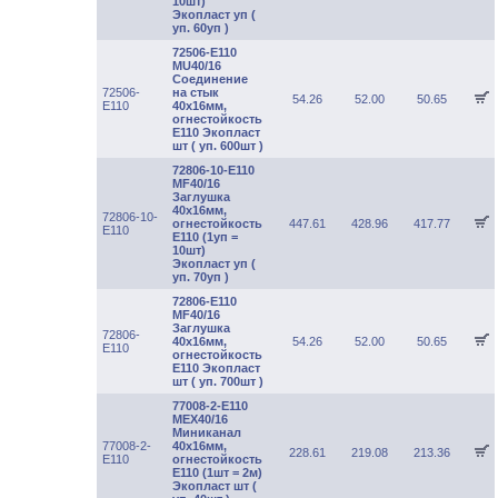
10шт)
Экопласт уп (
уп. 60уп )
72506-E110
MU40/16
Соединение
72506-
на стык
54.26
52.00
50.65
E110
40х16мм,
огнестойкость
Е110 Экопласт
шт ( уп. 600шт )
72806-10-E110
MF40/16
Заглушка
40х16мм,
72806-10-
огнестойкость
447.61
428.96
417.77
E110
Е110 (1уп =
10шт)
Экопласт уп (
уп. 70уп )
72806-E110
MF40/16
Заглушка
72806-
40х16мм,
54.26
52.00
50.65
E110
огнестойкость
Е110 Экопласт
шт ( уп. 700шт )
77008-2-E110
MEX40/16
Миниканал
77008-2-
40х16мм,
228.61
219.08
213.36
E110
огнестойкость
E110 (1шт = 2м)
Экопласт шт (