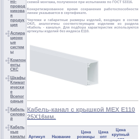
но-
схемой монтажа, полученное при испытаниях по ГОСТ 53316.
провод
Конкретизированное время сохранения работоспособности
никова
линии указывается в сертификате.
я
продук
Чертежи и габаритные размеры изделий, входящих в состав
ОКЛ, аналогичны соответствующим изделиям из раздела
ция
«Кабель - каналы». Для подбора характеристик используются
артикулы изделий без индекса Е110.
Аспира
ционн
ые
систем
ы
Компон
енты
СКС
Шкафы
Климат
ически
е
Всепог
одные
Кабель-канал c крышкой MEX E110
Кабель
силово
25Х16мм.
й
Кабель
Цена
ные
Цена
Цена
крупный
каналы
Артикул
Название
розницы
опт