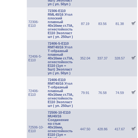
5шт) Экопласт
уп ( уп. 50уп )
72306-E110
RML40/16 Угол
плоский
72306-
плавный
87.19
83.56
81.38
E110
40х16мм ст.TIA,
огнестойкость
Е110 Экопласт
шт ( уп. 250шт )
72406-5-E110
RMT40/16 Угол
Т-образный
плавный
72406-5-
40х16мм ст.TIA,
352.04
337.37
328.57
E110
огнестойкость
Е110 (1уп =
5шт) Экопласт
уп ( уп. 50уп )
72406-E110
RMT40/16 Угол
Т-образный
72406-
плавный
79.91
76.58
74.59
E110
40х16мм ст.TIA,
огнестойкость
Е110 Экопласт
шт ( уп. 250шт )
72506-10-E110
MU40/16
Соединение
на стык
72506-10-
40х16мм,
447.50
428.86
417.67
E110
огнестойкость
Е110 (1уп =