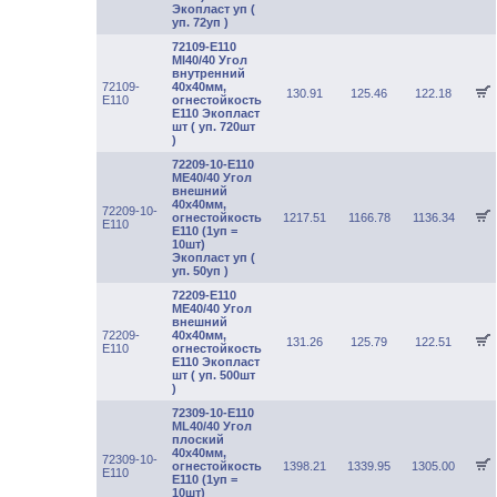
Экопласт уп (
уп. 72уп )
72109-E110
MI40/40 Угол
внутренний
72109-
40х40мм,
130.91
125.46
122.18
E110
огнестойкость
Е110 Экопласт
шт ( уп. 720шт
)
72209-10-E110
ME40/40 Угол
внешний
40х40мм,
72209-10-
огнестойкость
1217.51
1166.78
1136.34
E110
Е110 (1уп =
10шт)
Экопласт уп (
уп. 50уп )
72209-E110
ME40/40 Угол
внешний
72209-
40х40мм,
131.26
125.79
122.51
E110
огнестойкость
Е110 Экопласт
шт ( уп. 500шт
)
72309-10-E110
ML40/40 Угол
плоский
40х40мм,
72309-10-
огнестойкость
1398.21
1339.95
1305.00
E110
Е110 (1уп =
10шт)