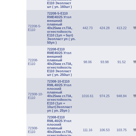
Е110 Экопласт
шт ( уп. 160шт )
72208-5-E110
RME40/25 Угол
внешний
плавный
72208-5-
40х25мм ст.TIA,
442.73
424.28
413.22
E110
огнестойкость
Е110 (1уп = 5шт)
Экопласт уп ( уп.
50уп )
72208-E110
RME40/25 Угол
внешний
72208-
плавный
98.06
93.98
91.52
E110
40х25мм ст.TIA,
огнестойкость
Е110 Экопласт
шт ( уп. 250шт )
72308-10-E110
RML40/25 Угол
плоский
плавный
72308-10-
40х25мм ст.TIA,
1016.61
974.25
948.84
E110
огнестойкость
Е110 (1уп =
10шт)Экопласт
уп ( уп. 25уп )
72308-E110
RML40/25 Угол
плоский
72308-
плавный
111.16
106.53
103.75
E110
40х25мм ст.TIA,
огнестойкость