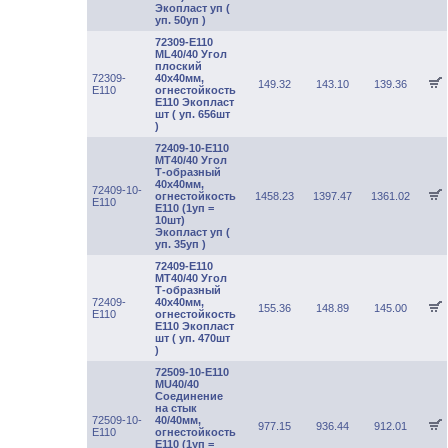
Экопласт уп (
уп. 50уп )
72309-E110
ML40/40 Угол
плоский
72309-
40х40мм,
149.32
143.10
139.36
E110
огнестойкость
Е110 Экопласт
шт ( уп. 656шт
)
72409-10-E110
MT40/40 Угол
Т-образный
40х40мм,
72409-10-
огнестойкость
1458.23
1397.47
1361.02
E110
Е110 (1уп =
10шт)
Экопласт уп (
уп. 35уп )
72409-E110
MT40/40 Угол
Т-образный
72409-
40х40мм,
155.36
148.89
145.00
E110
огнестойкость
Е110 Экопласт
шт ( уп. 470шт
)
72509-10-E110
MU40/40
Соединение
на стык
72509-10-
40/40мм,
977.15
936.44
912.01
E110
огнестойкость
Е110 (1уп =