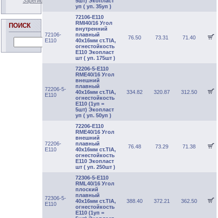
Зарегистрироваться
Забыли пароль?
5шт) Экопласт
уп ( уп. 35уп )
72106-E110
RMI40/16 Угол
ПОИСК
внутренний
72106-
плавный
76.50
73.31
71.40
E110
40х16мм ст.TIA,
огнестойкость
E110 Экопласт
шт ( уп. 175шт )
72206-5-E110
RME40/16 Угол
внешний
плавный
72206-5-
40х16мм ст.TIA,
334.82
320.87
312.50
E110
огнестойкость
E110 (1уп =
5шт) Экопласт
уп ( уп. 50уп )
72206-E110
RME40/16 Угол
внешний
72206-
плавный
76.48
73.29
71.38
E110
40х16мм ст.TIA,
огнестойкость
E110 Экопласт
шт ( уп. 250шт )
72306-5-E110
RML40/16 Угол
плоский
плавный
72306-5-
40х16мм ст.TIA,
388.40
372.21
362.50
E110
огнестойкость
Е110 (1уп =