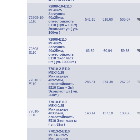
72808-10-E110
MF40/25
Заглушка
72808-10-
40х25мм,
541.15
518.60
505.07
E110
огнестойкость
Е110 (1уп = 10шт)
Экопласт уп ( уп.
100уп )
72808-E110
MF40/25
Заглушка
72808-
40х25мм,
63.59
60.94
59.35
E110
огнестойкость
Е110 Экопласт
шт ( уп. 1000шт )
77010-2-E110
MEX40/25
Миниканал
77010-2-
40х25мм,
286.31
274.38
267.23
E110
огнестойкость
E110 (1шт = 2м)
Экопласт шт ( уп.
26шт )
77010-E110
МЕХ40/25
Миниканал
77010-
40Х25мм,
143.14
137.18
133.60
E110
огнестойкость
E110 Экопласт м
( уп. 52м )
77013-2-E110
MEX40/2х25
Миниканал