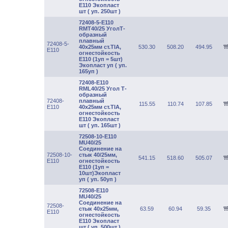
Е110 Экопласт
шт ( уп. 250шт )
72408-5-E110
RMT40/25 УголТ-
образный
плавный
72408-5-
40х25мм ст.TIA,
530.30
508.20
494.95
E110
огнестойкость
Е110 (1уп = 5шт)
Экопласт уп ( уп.
165уп )
72408-E110
RML40/25 Угол Т-
образный
72408-
плавный
115.55
110.74
107.85
E110
40х25мм ст.TIA,
огнестойкость
Е110 Экопласт
шт ( уп. 165шт )
72508-10-E110
MU40/25
Соединение на
72508-10-
стык 40/25мм,
541.15
518.60
505.07
E110
огнестойкость
Е110 (1уп =
10шт)Экопласт
уп ( уп. 50уп )
72508-E110
MU40/25
Соединение на
72508-
стык 40х25мм,
63.59
60.94
59.35
E110
огнестойкость
Е110 Экопласт
шт ( уп. 500шт )