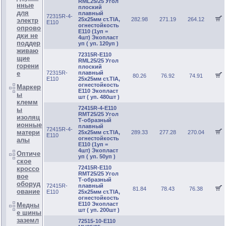
RML25/25 Угол
нные
плоский
для
плавный
72315R-4-
25х25мм ст.TIA,
282.98
271.19
264.12
электр
E110
огнестойкость
опрово
E110 (1уп =
дки не
4шт) Экопласт
поддер
уп ( уп. 120уп )
живаю
72315R-E110
щие
RML25/25 Угол
горени
плоский
72315R-
плавный
е
80.26
76.92
74.91
E110
25х25мм ст.TIA,
огнестойкость
Маркер
E110 Экопласт
ы
шт ( уп. 480шт )
клемм
72415R-4-E110
ы
RMT25/25 Угол
изоляц
Т-образный
ионные
плавный
72415R-4-
матери
25х25мм ст.TIA,
289.33
277.28
270.04
E110
огнестойкость
алы
E110 (1уп =
4шт) Экопласт
Оптиче
уп ( уп. 50уп )
ское
72415R-E110
кроссо
RMT25/25 Угол
вое
Т-образный
оборуд
72415R-
плавный
81.84
78.43
76.38
ование
E110
25х25мм ст.TIA,
огнестойкость
E110 Экопласт
Медны
шт ( уп. 200шт )
е шины
заземл
72515-10-E110