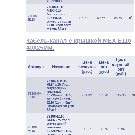
уп. 40шт )
77008-E110
МЕХ40/16
Миниканал
77008-
40Х16мм,
114.32
109.56
106.70
E110
огнестойкость
E110 Экопласт
м ( уп. 80м )
Кабель-канал c крышкой MEX E110
40Х25мм.
Цена
Цена
Цена
крупный
Артикул
Название
розницы
опт
опт
(руб.)
(руб.)
(руб.)
72108-5-E110
RMI40/25 Угол
внутренний
плавный
72108-5-
40х25мм ст.TIA,
441.82
423.41
412.36
E110
огнестойкость
Е110 (1уп = 5шт)
Экопласт уп ( уп.
32уп )
72108-E110
RMI40/25 Угол
внутренний
72108-
плавный
96.27
92.26
89.86
E110
40х25мм ст.TIA,
огнестойкость