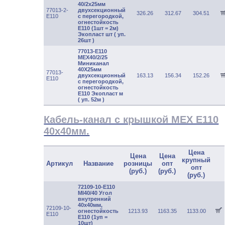
40/2х25мм
77013-2-
двухсекционный
326.26
312.67
304.51
E110
с перегородкой,
огнестойкость
E110 (1шт = 2м)
Экопласт шт ( уп.
26шт )
77013-E110
МЕХ40/2/25
Миниканал
40Х25мм
77013-
двухсекционный
163.13
156.34
152.26
E110
с перегородкой,
огнестойкость
E110 Экопласт м
( уп. 52м )
Кабель-канал c крышкой MEX E110
40x40мм.
Цена
Цена
Цена
крупный
Артикул
Название
розницы
опт
опт
(руб.)
(руб.)
(руб.)
72109-10-E110
MI40/40 Угол
внутренний
40х40мм,
72109-10-
огнестойкость
1213.93
1163.35
1133.00
E110
Е110 (1уп =
10шт)