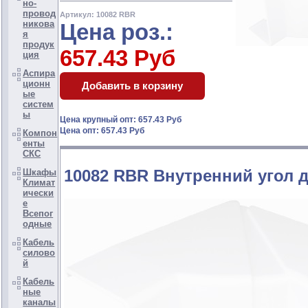
но-
провод
Артикул: 10082 RBR
никова
Цена роз.:
я
продук
657.43 Руб
ция
Аспира
ционн
ые
систем
ы
Цена крупный опт: 657.43 Руб
Цена опт: 657.43 Руб
Компон
енты
СКС
10082 RBR Внутренний угол 
Шкафы
Климат
ически
е
Всепог
одные
Кабель
силово
й
Кабель
ные
каналы