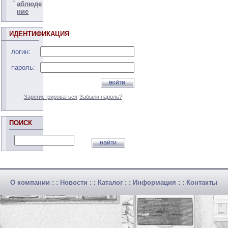
аблюде
ние
ИДЕНТИФИКАЦИЯ
логин:
пароль:
Зарегистрироваться
Забыли пароль?
ПОИСК
О компании
: :
Новости
: :
Каталог
: :
Информация
: :
Контакты