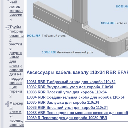
ный
лоток
металл
ически
й
Трубы
гофрир
ованны
е,
жестки
е,
двусте
нные
для
электр
опрово
Аксессуары кабель каналу 110х34 RBR EF
дки не
поддер
10081 RBR Т-образный отвод для короба 110х34
живаю
10082 RBR Внутренний угол для короба 110х34
щие
горени
10083 RBR Плоский угол для короба 110х34
е
10084 RBR Соединительная скоба для короба 110х34
10085 RBR Заглушка для короба 110х34
Маркер
10086 RBR Внешний угол для короба 110х34
ы
клемм
10088 ABR Переходник на меньшее сечение для короб
ы
10089 R Перегородка для короба 10080 RBR
изоляц
ионные