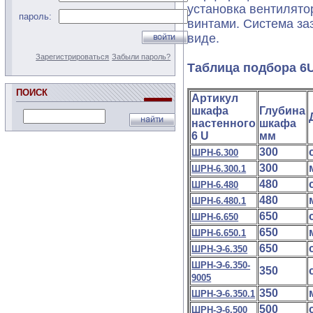
установка вентилято
пароль:
винтами. Система за
виде.
Зарегистрироваться
Забыли пароль?
Таблица подбора 6
ПОИСК
Артикул
шкафа
Глубина
настенного
шкафа
6 U
мм
300
ШРН-6.300
300
ШРН-6.300.1
480
ШРН-6.480
480
ШРН-6.480.1
650
ШРН-6.650
650
ШРН-6.650.1
650
ШРН-Э-6.350
ШРН-Э-6.350-
350
9005
350
ШРН-Э-6.350.1
500
ШРН-Э-6.500