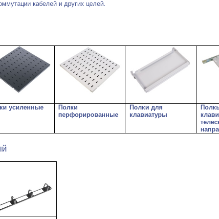
оммутации кабелей и других целей.
ки усиленные
Полки
Полки для
Полк
перфорированные
клавиатуры
клави
теле
напр
ый