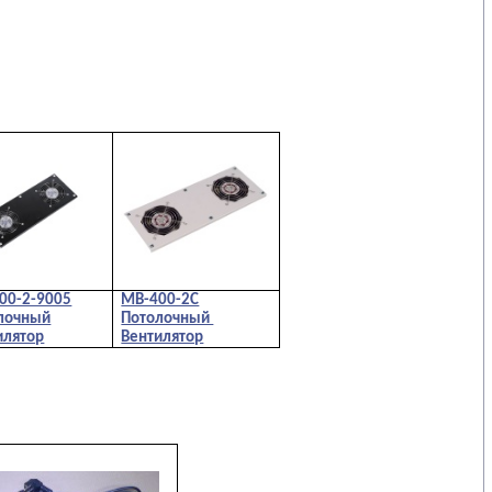
00-2-9005
МВ-400-2С
лочный
Потолочный
илятор
Вентилятор