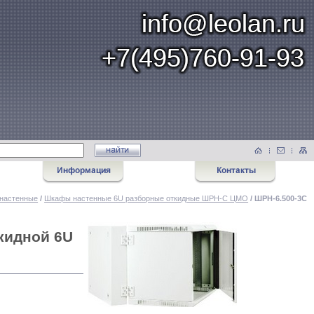
настенные
/
Шкафы настенные 6U разборные откидные ШРН-С ЦМО
/ ШРН-6.500-3С
кидной 6U