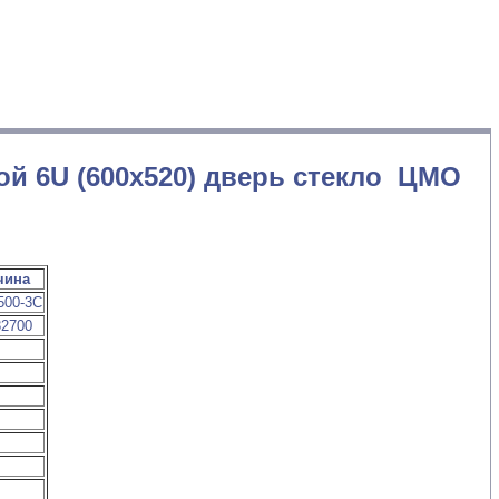
й 6U (600х520) дверь стекло ЦМО
чина
500-3С
32700