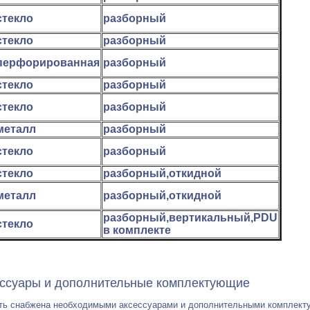
стекло
разборный
стекло
разборный
перфорированная
разборный
стекло
разборный
стекло
разборный
металл
разборный
стекло
разборный
стекло
разборный,откидной
металл
разборный,откидной
разборный,вертикальный,PDU
стекло
в комплекте
дополнительные комплектующие
ть снабжена необходимыми аксессуарами и дополнительными комплекту