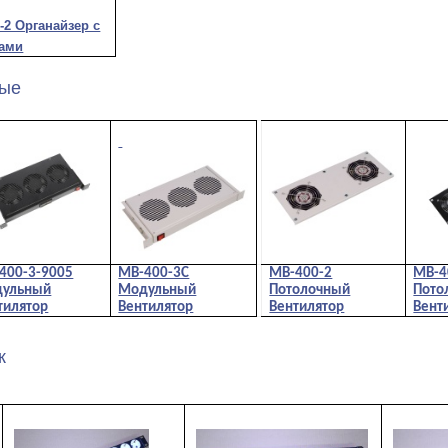
-2 Органайзер с
ами
ные
400-3-9005
МВ-400-3С
МВ-400-2
МВ-4
ульный
Модульный
Потолочный
Пото
тилятор
Вентилятор
Вентилятор
Вент
к