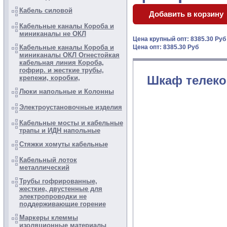
Кабель силовой
Кабельные каналы Короба и
миниканалы не ОКЛ
Цена крупный опт: 8385.30 Ру
Кабельные каналы Короба и
Цена опт: 8385.30 Руб
миниканалы ОКЛ Огнестойкая
кабельная линия Короба,
гофрир. и жесткие трубы,
Шкаф телеко
крепежи, коробки,
Люки напольные и Колонны
Электроустановочные изделия
Кабельные мосты и кабельные
трапы и ИДН напольные
Стяжки хомуты кабельные
Кабельный лоток
металлический
Трубы гофрированные,
жесткие, двустенные для
электропроводки не
поддерживающие горение
Маркеры клеммы
изоляционные материалы