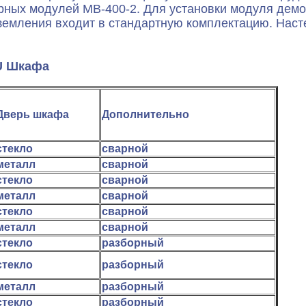
рных модулей МВ-400-2. Для установки модуля демо
земления входит в стандартную комплектацию. Нас
U Шкафа
Дверь шкафа
Дополнительно
стекло
сварной
металл
сварной
стекло
сварной
металл
сварной
стекло
сварной
металл
сварной
стекло
разборный
стекло
разборный
металл
разборный
стекло
разборный