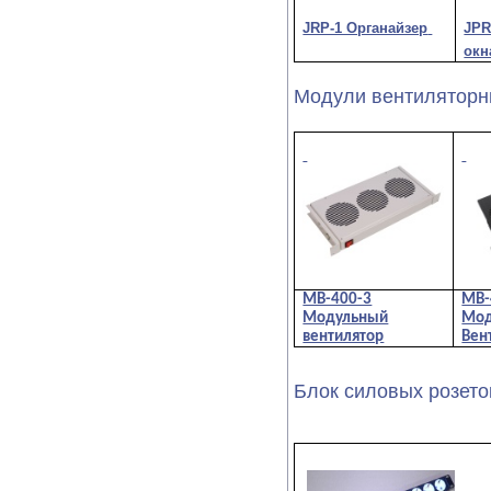
JRP-1 Органайзер
JPR
окн
Модули вентилятор
МВ-400-3
МВ-
Модульный
Мод
вентилятор
Вен
Блок силовых розето