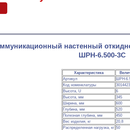
б
ммуникационный настенный откидно
ШРН-6.500-3С
Характеристика
Вели
Артикул
ШРН-6.
Код номенклатуры
301442
Высота, U
6
Высота, мм
345
Ширина, мм
600
Глубина, мм
520
Полезная глубина, мм
450
Вес изделия, кг
20,8
Распределенная нагрузка, кг
50