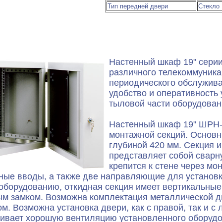
Тип передней двери
Стекло
Настенный шкаф 19" сери
различного телекоммуника
периодического обслужив
удобство и оперативность 
тыловой части оборудован
Настенный шкаф 19" ШРН-С
монтажной секций. Основ
глубиной 420 мм. Секция 
представляет собой сварн
крепится к стене через мо
ые вводы, а также две направляющие для установк
 оборудованию, откидная секция имеет вертикальны
м замком. Возможна комплектация металлической дв
. Возможна установка двери, как с правой, так и с 
ивает хорошую вентиляцию установленного оборудо