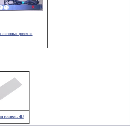
к силовых розеток
ш панель 4U