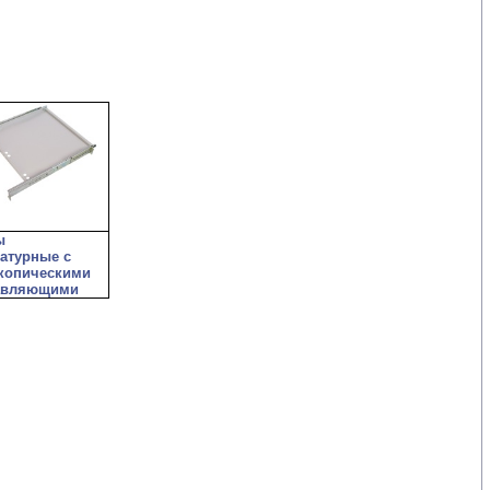
ы
атурные с
скопическими
авляющими