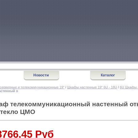
серверные и телекоммуникационные 19"
/
Шкафы настенные 19" 6U - 18U
/
6U Шкафы 
стенный о
аф телекоммуникационный настенный от
стекло ЦМО
8766.45 Руб