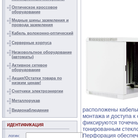
Оптическое кроссовое
оборудование
Медные шины заземления и
провода заземления
Кабель волоконно-оптический
Серверные корпуса
Низковольтное оборудование
(автоматы)
Активное сетевое
оборудование
Акция!Остатки товара по
низким ценам!
Счетчики электроэнергии
Металлорукав
расположены кабельн
Видеонаблюдение
монтажа и доступа к
фиксируются точечны
ИДЕНТИФИКАЦИЯ
тонированным стеклом
Перфорация обеспеч
логин: